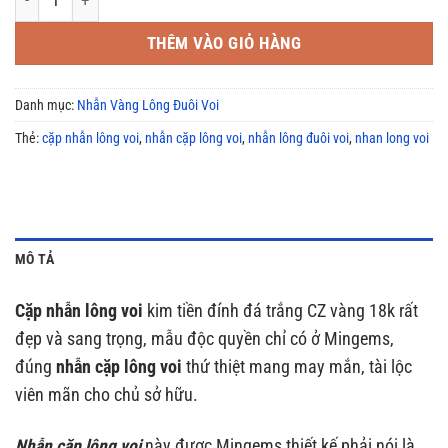
THÊM VÀO GIỎ HÀNG
Danh mục:
Nhẫn Vàng Lông Đuôi Voi
Thẻ:
cặp nhẫn lông voi
,
nhẫn cặp lông voi
,
nhẫn lông đuôi voi
,
nhan long voi
MÔ TẢ
Cặp nhẫn lông voi
kim tiền đính đá trắng CZ vàng 18k rất
đẹp và sang trọng, mẫu độc quyền chỉ có ở Mingems,
đúng
nhẫn cặp lông voi
thứ thiệt mang may mắn, tài lộc
viên mãn cho chủ sở hữu.
Nhẫn cặp lông voi
này được Mingems thiết kế phải nói là