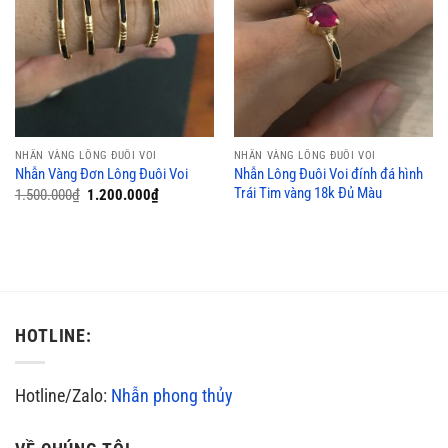
NHẪN VÀNG LÔNG ĐUÔI VOI
NHẪN VÀNG LÔNG ĐUÔI VOI
Nhẫn Lông Đuôi Voi đính đá hình
Nhẫn Vàng Đơn Lông Đuôi Voi
Trái Tim vàng 18k Đủ Màu
Giá
Giá
1.500.000
₫
1.200.000
₫
gốc
hiện
là:
tại
1.500.000₫.
là:
1.200.000₫.
HOTLINE:
Hotline/Zalo:
Nhẫn phong thủy