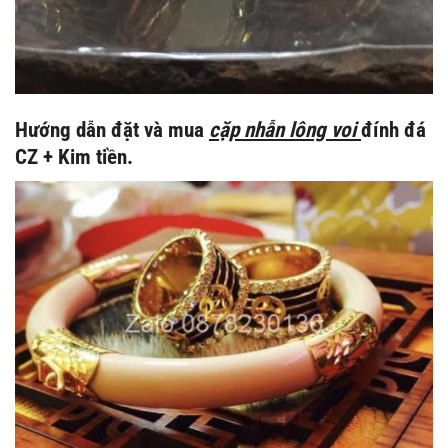
Hướng dẫn đặt và mua
cặp nhẫn lông voi
đính đá
CZ + Kim tiền.