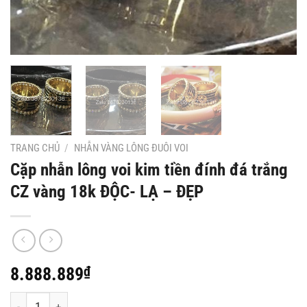
TRANG CHỦ
/
NHẪN VÀNG LÔNG ĐUÔI VOI
Cặp nhẫn lông voi kim tiền đính đá trắng
CZ vàng 18k ĐỘC- LẠ – ĐẸP
8.888.889
₫
Cặp nhẫn lông voi kim tiền đính đá trắng CZ vàng 18k ĐỘC- LẠ - 