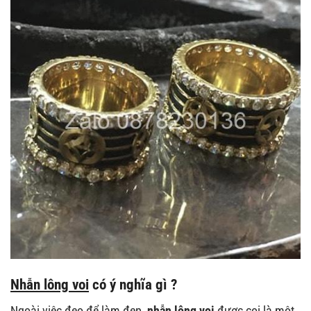
Nhẫn lông voi
có ý nghĩa gì ?
Ngoài việc đeo để làm đẹp,
nhẫn lông voi
được coi là một