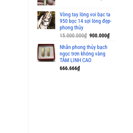
9.000.00
Vòng tay lông voi bạc ta
950 bọc 14 sợi lông đẹp-
phong thủy
Giá
Giá
15.000.000
₫
900.000
₫
gốc
hiện
Nhẫn phong thủy bạch
là:
tại
ngọc trơn không vàng
15.000.000₫.
là:
TÂM LINH CAO
900.000₫.
666.666
₫