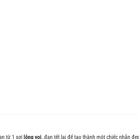
an từ 1 sợi
lông voi
, đan tết lại để tạo thành một chiếc nhẫn đ