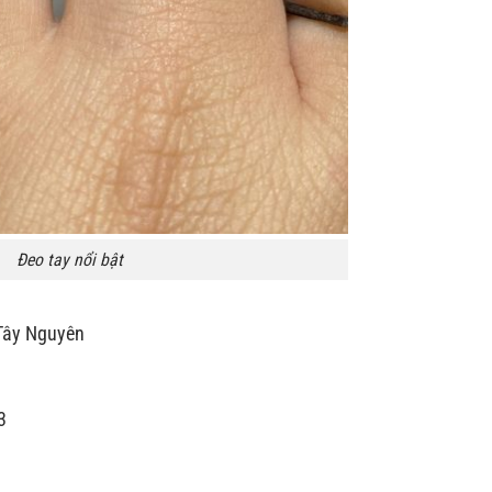
Đeo tay nổi bật
 Tây Nguyên
3