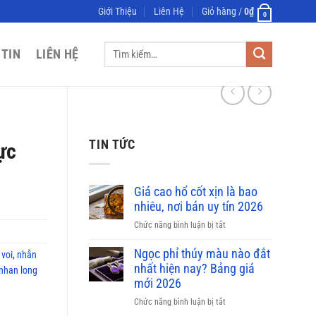
Giới Thiệu
Liên Hệ
Giỏ hàng /
0
₫
0
Tìm
 TIN
LIÊN HỆ
kiếm:
TIN TỨC
ực
Giá cao hổ cốt xịn là bao
nhiêu, nơi bán uy tín 2026
ở
Chức năng bình luận bị tắt
Giá
cao
Ngọc phỉ thúy màu nào đắt
 voi
,
nhẫn
hổ
nhất hiện nay? Bảng giá
nhan long
cốt
mới 2026
xịn
ở
Chức năng bình luận bị tắt
là
Ngọc