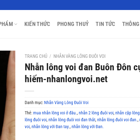
PHẨM
KIẾN THỨC
PHONG THUỶ
TIN TỨC
THÔNG
TRANG CHỦ
/
NHẪN VÀNG LÔNG ĐUÔI VOI
Nhẫn lông voi đan Buôn Đôn c
hiếm-nhanlongvoi.net
Danh mục:
Nhẫn Vàng Lông Đuôi Voi
Thẻ:
mua nhẫn lông voi ở đâu.
,
nhẫn 2 lông đuôi voi
,
nhẫn cặp lông
lông đuôi voi
,
nhẫn lông đuôi voi đan thắt
,
nhẫn lông đuôi voi đan.
,
voi
,
nhẫn lông với Đan tay.
,
nhẫn lông với Đan.