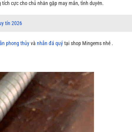
g tích cực cho chủ nhân gặp may mắn, tình duyên.
uy tín 2026
ẫn phong thủy
và
nhẫn đá quý
tại shop Mingems nhé .