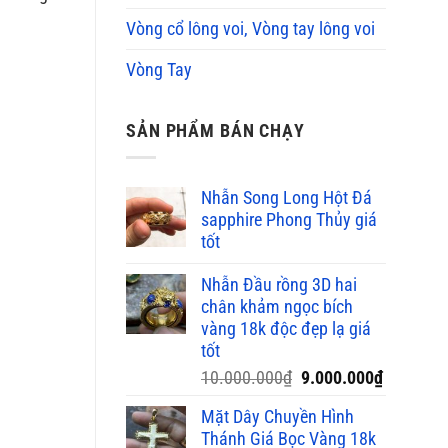
Vòng cổ lông voi, Vòng tay lông voi
Vòng Tay
SẢN PHẨM BÁN CHẠY
Nhẫn Song Long Hột Đá
sapphire Phong Thủy giá
tốt
Nhẫn Đầu rồng 3D hai
chân khảm ngọc bích
vàng 18k độc đẹp lạ giá
tốt
Giá
Giá
10.000.000
₫
9.000.000
₫
gốc
hiện
Mặt Dây Chuyền Hình
là:
tại
Thánh Giá Bọc Vàng 18k
10.000.000₫.
là: