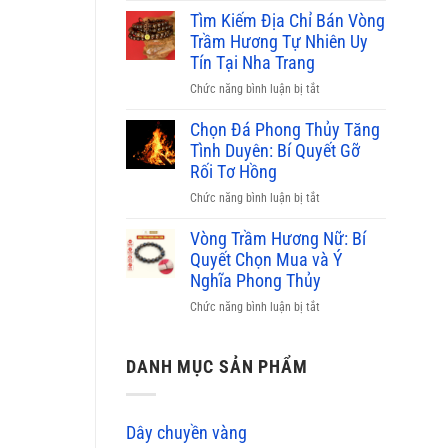
bao
phỉ
Tìm Kiếm Địa Chỉ Bán Vòng
nhiêu,
thúy
Trầm Hương Tự Nhiên Uy
nơi
màu
Tín Tại Nha Trang
bán
nào
uy
ở
Chức năng bình luận bị tắt
đắt
tín
Tìm
nhất
2026
Kiếm
Chọn Đá Phong Thủy Tăng
hiện
Địa
Tình Duyên: Bí Quyết Gỡ
nay?
Chỉ
Rối Tơ Hồng
Bảng
Bán
giá
ở
Chức năng bình luận bị tắt
Vòng
mới
Chọn
Trầm
2026
Đá
Vòng Trầm Hương Nữ: Bí
Hương
Phong
Quyết Chọn Mua và Ý
Tự
Thủy
Nghĩa Phong Thủy
Nhiên
Tăng
Uy
ở
Chức năng bình luận bị tắt
Tình
Tín
Vòng
Duyên:
Tại
Trầm
Bí
Nha
Hương
DANH MỤC SẢN PHẨM
Quyết
Trang
Nữ:
Gỡ
Bí
Rối
Quyết
Tơ
Dây chuyền vàng
Chọn
Hồng